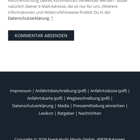
Veröffentlichung Deines Kommentars verwendet werden - außer
natürlich Deiner E-Mail-Adresse, die ist nur für uns. (Weitere
Informationen und Widerrufshinweise findest Du in der
Datenschutzerklärung
.
*
Impressum
|
Anfahrtsbeschreibung (pdf)
|
Anfahrtsskizze (pdf)
|
Anfahrtskarte (pdf)
|
Wegbeschreibung (pdf)
|
Datenschutzerklärung
|
Media
|
Pressemitteilung einreichen
|
Lexikon
|
Ratgeber
|
Nachrichten
Copyright © 2026 Freshaholic Minds GmbH, 40878 Ratingen,