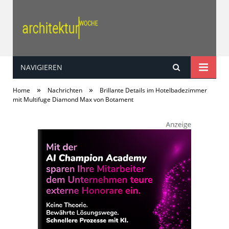
NAVIGIEREN
architektur | woche
»
»
Home
Nachrichten
Brillante Details im Hotelbadezimmer
mit Multifuge Diamond Max von Botament