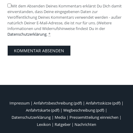
Mit dem Absenden Deines Kommentars erklärst Du Dich damit
einverstanden, dass Deine eingegebenen Daten zur
Veröffentlichung Deines Kommentars verwendet werden - außer
natürlich Deiner E-Mail-Adresse, die ist nur für uns. (Weitere
Informationen und Widerrufshinweise findest Du in der
Datenschutzerklärung
.
*
Impressum
|
Anfahrtsbeschreibung (pdf)
|
Anfahrtsskizze (pdf)
|
Anfahrtskarte (pdf)
|
Wegbeschreibung (pdf)
|
Datenschutzerklärung
|
Media
|
Pressemitteilung einreichen
|
Lexikon
|
Ratgeber
|
Nachrichten