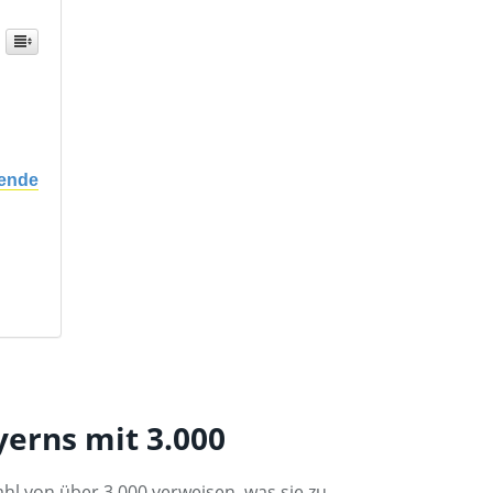
wende
erns mit 3.000
hl von über 3.000 verweisen, was sie zu