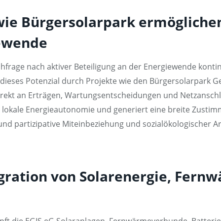
wie Bürgersolarpark ermöglichen
iewende
hfrage nach aktiver Beteiligung an der Energiewende kontinu
dieses Potenzial durch Projekte wie den Bürgersolarpark G
irekt an Erträgen, Wartungsentscheidungen und Netzanschl
ie lokale Energieautonomie und generiert eine breite Zus
d partizipative Miteinbeziehung und sozialökologischer Ar
gration von Solarenergie, Fern
pft die EGIS eG Solaranlagen, Fernwärmeverbunde, Batterie