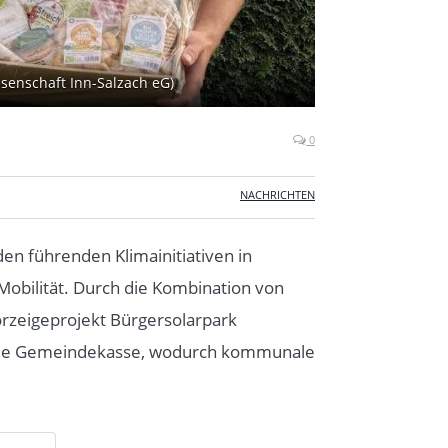
ssenschaft Inn-Salzach eG)
0
NACHRICHTEN
en führenden Klimainitiativen in
Mobilität. Durch die Kombination von
rzeigeprojekt Bürgersolarpark
n die Gemeindekasse, wodurch kommunale