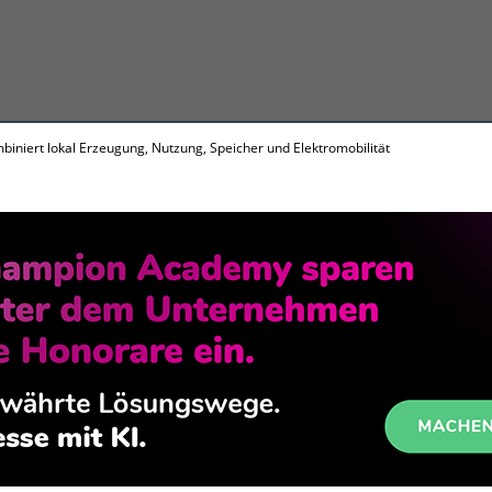
biniert lokal Erzeugung, Nutzung, Speicher und Elektromobilität
he