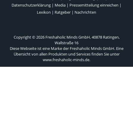
Datenschutzerklärung
|
Media
|
Pressemitteilung einreichen
|
Lexikon
|
Ratgeber
|
Nachrichten
Copyright © 2026 Freshaholic Minds GmbH, 40878 Ratingen,
Wallstraße 16
Diese Webseite ist eine Marke der Freshaholic Minds GmbH. Eine
Übersicht von allen Produkten und Services finden Sie unter
www.freshaholic-minds.de
.