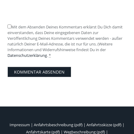
Mit dem Absenden Deines Kommentars erklärst Du Dich damit
einverstanden, dass Deine eingegebenen Daten zur
Veröffentlichung Deines Kommentars verwendet werden - außer
natürlich Deiner E-Mail-Adresse, die ist nur für uns. (Weitere
Informationen und Widerrufshinweise findest Du in der
Datenschutzerklärung
.
*
Impressum
|
Anfahrtsbeschreibung (pdf)
|
Anfahrtsskizze (pdf)
|
Anfahrtskarte (pdf)
|
Wegbeschreibung (pdf)
|