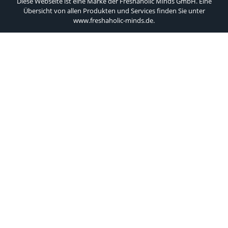
Diese Webseite ist eine Marke der Freshaholic Minds GmbH. Eine
Übersicht von allen Produkten und Services finden Sie unter
www.freshaholic-minds.de
.