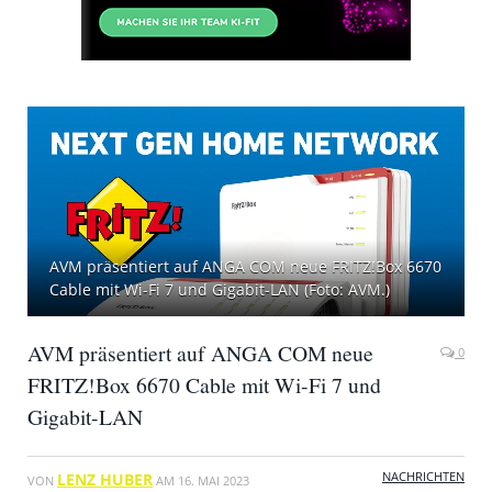
AVM präsentiert auf ANGA COM neue FRITZ!Box 6670
Cable mit Wi-Fi 7 und Gigabit-LAN (Foto: AVM.)
AVM präsentiert auf ANGA COM neue
0
FRITZ!Box 6670 Cable mit Wi-Fi 7 und
Gigabit-LAN
NACHRICHTEN
LENZ HUBER
VON
AM
16. MAI 2023