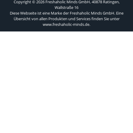
Copyright © 2026 Freshaholic Minds GmbH, 40878 Ratingen,
Wallstraße 16
Diese Webseite ist eine Marke der Freshaholic Minds GmbH. Eine
Übersicht von allen Produkten und Services finden Sie unter
www.freshaholic-minds.de
.