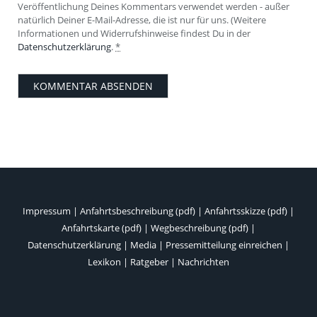
Veröffentlichung Deines Kommentars verwendet werden - außer
natürlich Deiner E-Mail-Adresse, die ist nur für uns. (Weitere
Informationen und Widerrufshinweise findest Du in der
Datenschutzerklärung
.
*
Impressum
|
Anfahrtsbeschreibung (pdf)
|
Anfahrtsskizze (pdf)
|
Anfahrtskarte (pdf)
|
Wegbeschreibung (pdf)
|
Datenschutzerklärung
|
Media
|
Pressemitteilung einreichen
|
Lexikon
|
Ratgeber
|
Nachrichten