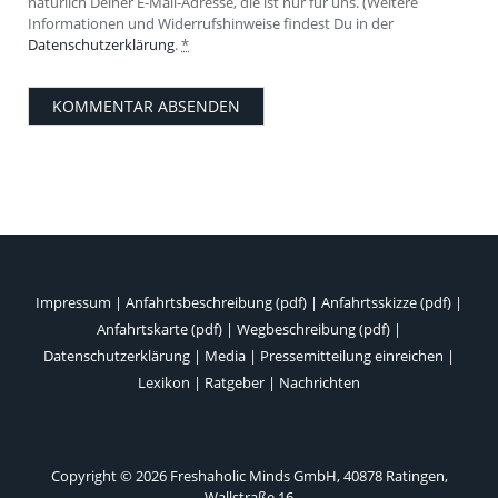
natürlich Deiner E-Mail-Adresse, die ist nur für uns. (Weitere
Informationen und Widerrufshinweise findest Du in der
Datenschutzerklärung
.
*
Impressum
|
Anfahrtsbeschreibung (pdf)
|
Anfahrtsskizze (pdf)
|
Anfahrtskarte (pdf)
|
Wegbeschreibung (pdf)
|
Datenschutzerklärung
|
Media
|
Pressemitteilung einreichen
|
Lexikon
|
Ratgeber
|
Nachrichten
Copyright © 2026 Freshaholic Minds GmbH, 40878 Ratingen,
Wallstraße 16