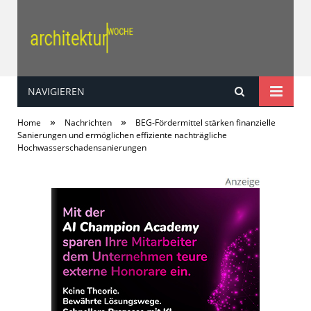
NAVIGIEREN
architektur | woche
»
»
Home
Nachrichten
BEG-Fördermittel stärken finanzielle
Sanierungen und ermöglichen effiziente nachträgliche
Hochwasserschadensanierungen