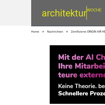
»
»
Home
Nachrichten
Zertifizierte ORIGIN AIR
architektur | woc