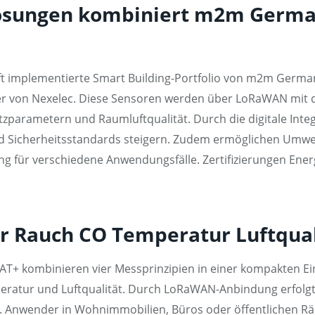
lösungen kombiniert m2m Germa
t implementierte Smart Building-Portfolio von m2m Germa
r von Nexelec. Diese Sensoren werden über LoRaWAN mit 
utzparametern und Raumluftqualität. Durch die digitale Int
und Sicherheitsstandards steigern. Zudem ermöglichen Um
g für verschiedene Anwendungsfälle. Zertifizierungen Energ
r Rauch CO Temperatur Luftqua
T+ kombinieren vier Messprinzipien in einer kompakten Ein
ratur und Luftqualität. Durch LoRaWAN-Anbindung erfolgt
n. Anwender in Wohnimmobilien, Büros oder öffentlichen R