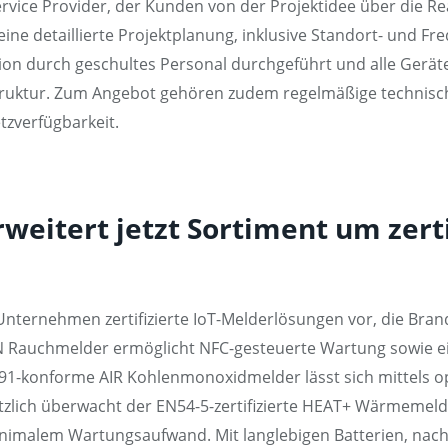
ice Provider, der Kunden von der Projektidee über die Real
eine detaillierte Projektplanung, inklusive Standort- und 
ion durch geschultes Personal durchgeführt und alle Geräte 
ruktur. Zum Angebot gehören zudem regelmäßige technisc
zverfügbarkeit.
itert jetzt Sortiment um zerti
nternehmen zertifizierte IoT-Melderlösungen vor, die Bra
GIN Rauchmelder ermöglicht NFC-gesteuerte Wartung sowie 
0291-konforme AIR Kohlenmonoxidmelder lässt sich mittels 
zlich überwacht der EN54-5-zertifizierte HEAT+ Wärmemeld
imalem Wartungsaufwand. Mit langlebigen Batterien, nach