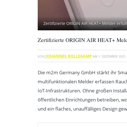
Zertifizierte ORIGIN AIR HEAT+ Melder erf
Zertifizierte ORIGIN AIR HEAT+ Melde
JOHANNES ROLLEKAMP
VON
AM
1. DEZEMBER 2025
Die m2m Germany GmbH stärkt ihr Smart
multifunktionalen Melder erfassen Rau
IoT-Infrastrukturen. Ohne großen Insta
öffentlichen Einrichtungen betreiben, w
und ein flaches, unauffälliges Design g