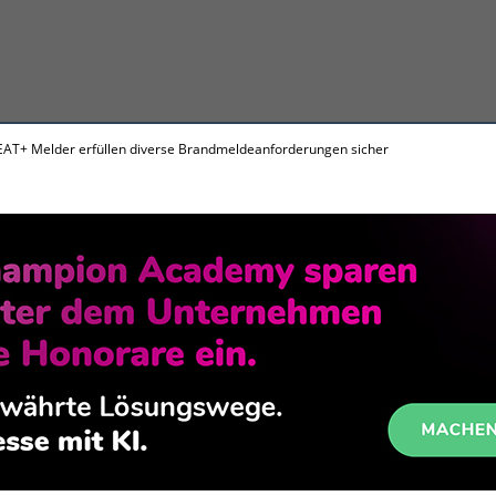
 HEAT+ Melder erfüllen diverse Brandmeldeanforderungen sicher
he