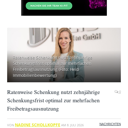
Ratenweise Schenkung nutzt zehnjährige
Schenkungsfrist optimal zur mehrfachen
Freibetragsausnutzung (Foto: Heid
Immobilienbewertung)
Ratenweise Schenkung nutzt zehnjährige
0
Schenkungsfrist optimal zur mehrfachen
Freibetragsausnutzung
NACHRICHTEN
NADINE SCHOLLKOPFE
VON
AM
8. JULI 2026