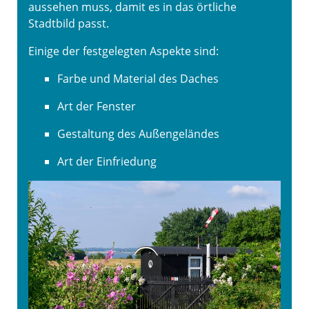
aussehen muss, damit es in das örtliche
Stadtbild passt.
Einige der festgelegten Aspekte sind:
Farbe und Material des Daches
Art der Fenster
Gestaltung des Außengeländes
Art der Einfriedung